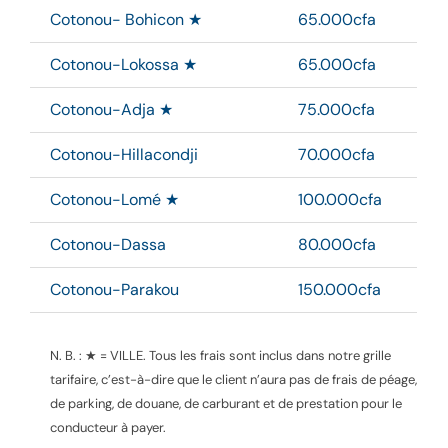
Cotonou- Bohicon ★
65.000cfa
Cotonou-Lokossa ★
65.000cfa
Cotonou-Adja ★
75.000cfa
Cotonou-Hillacondji
70.000cfa
Cotonou-Lomé ★
100.000cfa
Cotonou-Dassa
80.000cfa
Cotonou-Parakou
150.000cfa
N. B. : ★ = VILLE.
Tous les frais sont inclus dans notre grille
tarifaire, c’est-à-dire que le client n’aura pas de frais de péage,
de parking, de douane, de carburant et de prestation pour le
conducteur à payer.