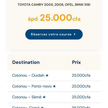
TOYOTA CAMRY 2005, 2008, OPEL, BMW 318I
25.000
àpd
cfa
Réservez votre course
Destination
Prix
Cotonou – Ouidah ★
25.000cfa
Cotonou – Porto-novo ★
25.000cfa
Cotonou – Sèmè ★
25.000cfa
Cotonou-Comè ★
35.000cfa