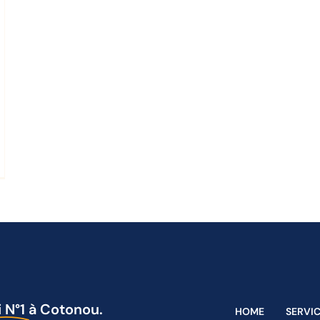
 N°1
à Cotonou.
HOME
SERVI